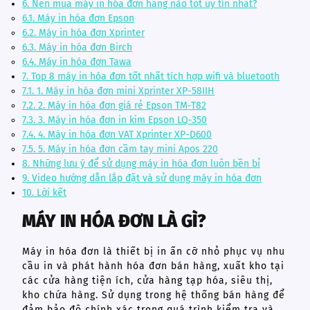
6.
Nên mua máy in hóa đơn hãng nào tốt uy tín nhất?
6.1.
Máy in hóa đơn Epson
6.2.
Máy in hóa đơn Xprinter
6.3.
Máy in hóa đơn Birch
6.4.
Máy in hóa đơn Tawa
7.
Top 8 máy in hóa đơn tốt nhất tích hợp wifi và bluetooth
7.1.
1. Máy in hóa đơn mini Xprinter XP-58IIH
7.2.
2. Máy in hóa đơn giá rẻ Epson TM-T82
7.3.
3. Máy in hóa đơn in kim Epson LQ-350
7.4.
4. Máy in hóa đơn VAT Xprinter XP-D600
7.5.
5. Máy in hóa đơn cầm tay mini Apos 220
8.
Những lưu ý để sử dụng máy in hóa đơn luôn bền bỉ
9.
Video hướng dẫn lắp đặt và sử dụng máy in hóa đơn
10.
Lời kết
MÁY IN HÓA ĐƠN LÀ GÌ?
Máy in hóa đơn là thiết bị in ấn cỡ nhỏ phục vụ nhu
cầu in và phát hành hóa đơn bán hàng, xuất kho tại
các cửa hàng tiện ích, cửa hàng tạp hóa, siêu thị,
kho chứa hàng. Sử dụng trong hệ thống bán hàng để
đảm bảo độ chính xác trong quá trình kiểm tra và