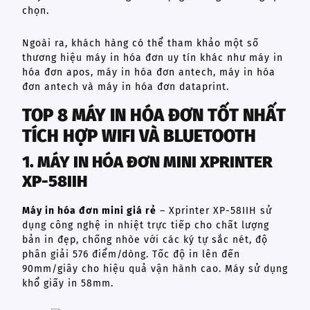
chọn.
Ngoài ra, khách hàng có thể tham khảo một số
thương hiệu máy in hóa đơn uy tín khác như máy in
hóa đơn apos, máy in hóa đơn antech, máy in hóa
đơn antech và máy in hóa đơn dataprint.
TOP 8 MÁY IN HÓA ĐƠN TỐT NHẤT
TÍCH HỢP WIFI VÀ BLUETOOTH
1. MÁY IN HÓA ĐƠN MINI XPRINTER
XP-58IIH
Máy in hóa đơn mini giá rẻ
– Xprinter XP-58IIH sử
dụng công nghệ in nhiệt trực tiếp cho chất lượng
bản in đẹp, chống nhòe với các ký tự sắc nét, độ
phân giải 576 điểm/dòng. Tốc độ in lên đến
90mm/giây cho hiệu quả vận hành cao. Máy sử dụng
khổ giấy in 58mm.