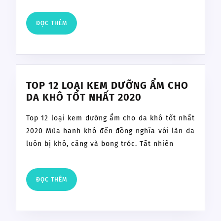
NAY?
WINDOWS
GIÁ
10
ĐỌC
ĐỌC THÊM
BAO
THÊM
VỀ
NHIÊU?
TRẠNG
THÁI
NHƯ
BAN
TOP 12 LOẠI KEM DƯỠNG ẨM CHO
ĐẦU
TOP
DA KHÔ TỐT NHẤT 2020
12
Top 12 loại kem dưỡng ẩm cho da khô tốt nhất
LOẠI
KEM
2020 Mùa hanh khô đến đồng nghĩa với làn da
DƯỠNG
luôn bị khô, căng và bong tróc. Tất nhiên
ẨM
CHO
DA
ĐỌC
ĐỌC THÊM
THÊM
KHÔ
TỐT
NHẤT