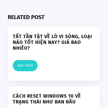
Previous
Next
post:
post:
RELATED POST
TẤT TẦN TẬT VỀ LÒ VI SÓNG, LOẠI
NÀO TỐT HIỆN NAY? GIÁ BAO
TẤT
NHIÊU?
TẦN
TẬT
VỀ
ĐỌC
ĐỌC THÊM
LÒ
THÊM
VI
SÓNG,
LOẠI
NÀO
CÁCH RESET WINDOWS 10 VỀ
TỐT
CÁCH
TRẠNG THÁI NHƯ BAN ĐẦU
HIỆN
RESET