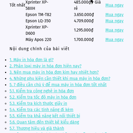
Xprinter XP-
485.000₫
Giá
Tốt nhất
Mua ngay
58IIH
rẻ
Epson TM-T82
3.650.000₫
Mua ngay
Epson LQ-350
4.709.000₫
Mua ngay
Xprinter XP-
1.295.000₫
Mua ngay
D600
Máy Apos 220
1.700.000₫
Mua ngay
Nội dung chính của bài viết
1.
Máy in hóa đơn là gì?
2.
Phân loại máy in hóa đơn hiện nay?
3.
Nên mua máy in hóa đơn kim hay nhiệt hơn?
4.
Những phụ kiện cần thiết khi mua máy in hóa đơn?
5.
7 điều cần chú ý để mua máy in hóa đơn tốt nhất
5.1.
Kiểm tra công nghệ in hóa đơn
5.2.
Kiểm tra tốc độ máy in hóa đơn
5.3.
Kiểm tra kích thước giấy in
5.4.
Kiểm tra các tính năng đi kèm
5.5.
Kiểm tra khả năng kết nối thiết bị
5.6.
Quan tâm đến thiết kế kiểu dáng
5.7.
Thương hiệu và giá thành