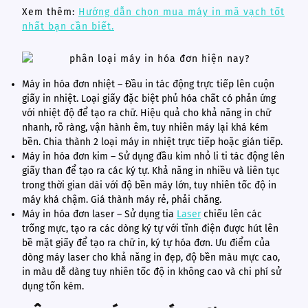
Xem thêm:
Hướng dẫn chọn mua máy in mã vạch tốt
nhất bạn cần biết.
Máy in hóa đơn nhiệt – Đầu in tác động trực tiếp lên cuộn
giấy in nhiệt. Loại giấy đặc biệt phủ hóa chất có phản ứng
với nhiệt độ để tạo ra chữ. Hiệu quả cho khả năng in chữ
nhanh, rõ ràng, vận hành êm, tuy nhiên máy lại khá kém
bền. Chia thành 2 loại máy in nhiệt trực tiếp hoặc gián tiếp.
Máy in hóa đơn kim – Sử dụng đầu kim nhỏ li ti tác động lên
giấy than để tạo ra các ký tự. Khả năng in nhiều và liên tục
trong thời gian dài với độ bền máy lớn, tuy nhiên tốc độ in
máy khá chậm. Giá thành máy rẻ, phải chăng.
Máy in hóa đơn laser – Sử dụng tia
Laser
chiếu lên các
trống mực, tạo ra các dòng ký tự với tĩnh điện được hút lên
bề mặt giấy để tạo ra chữ in, ký tự hóa đơn. Ưu điểm của
dòng máy laser cho khả năng in đẹp, độ bền màu mực cao,
in màu dễ dàng tuy nhiên tốc độ in không cao và chi phí sử
dụng tốn kém.