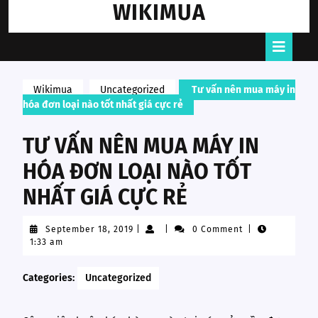
WIKIMUA
Skip
to
content
Open
Butto
Wikimua
Uncategorized
Tư vấn nên mua máy in
hóa đơn loại nào tốt nhất giá cực rẻ
TƯ VẤN NÊN MUA MÁY IN
HÓA ĐƠN LOẠI NÀO TỐT
NHẤT GIÁ CỰC RẺ
September
September 18, 2019
|
|
0 Comment
|
18,
1:33 am
2019
Categories:
Uncategorized